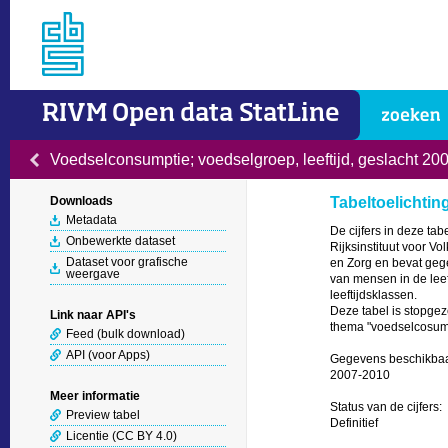
RIVM Open data StatLine
Voedselconsumptie; voedselgroep, leeftijd, geslacht 20
Downloads
Tabeltoelichtin
Metadata
De cijfers in deze ta
Onbewerkte dataset
Rijksinstituut voor V
Dataset voor grafische
en Zorg en bevat gege
weergave
van mensen in de leeft
leeftijdsklassen. 

Deze tabel is stopgez
Link naar API's
thema "voedselcosumpt
Feed (bulk download)
API (voor Apps)
Gegevens beschikbaar
2007-2010

Meer informatie
Status van de cijfers:

Preview tabel
Definitief

Licentie (CC BY 4.0)