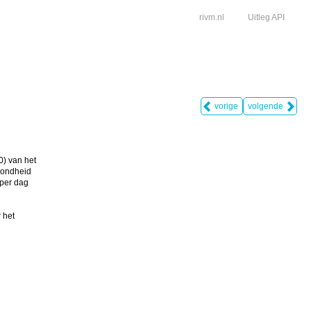
rivm.nl
Uitleg API
vorige
volgende
) van het 
zondheid 
per dag 
het 