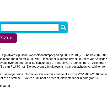
07-2010
g
bel zijn afkomstig uit de Voedselconsumptiepeiling 2007-2010 (VCP basis 2007-2010
olksgezondheid en Milieu (RIVM). Deze tabel is gemaakt voor De Staat van Volksge
vens over de gebruikelijke consumptie of inname van groente, fruit en vis in gram 
ijd van 7 tot 70 jaar. De gegevens zijn uitgesplitst naar geslacht en verschillende 
et. Zie uitgebreide informatie over voedselconsumptie uit de VCP 2012-2016 onder 
ie" op Statline RIVM (zie link naar de meest relevante tabel in paragraaf 3).

 vanaf:
