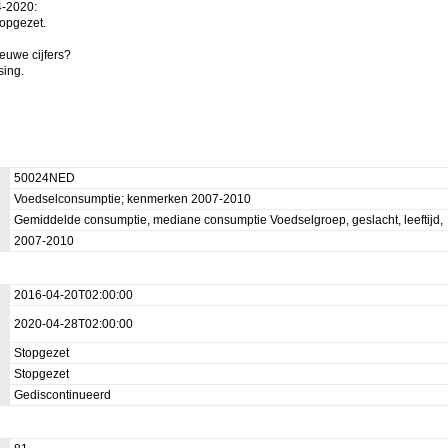
-2020:

opgezet.

uwe cijfers?

ing.

50024NED
Voedselconsumptie; kenmerken 2007-2010
Gemiddelde consumptie, mediane consumptie Voedselgroep, geslacht, leeftijd,
2007-2010
2016-04-20T02:00:00
2020-04-28T02:00:00
Stopgezet
Stopgezet
Gediscontinueerd