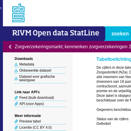
n
RIVM Open data StatLine
Zorgverzekeringsmarkt; kenmerken zorgverzekeringen 
Downloads
Tabeltoelichtin
Metadata
De cijfers in deze ta
Onbewerkte dataset
Zorgautoriteit (NZa).
Dataset voor grafische
alle inwoners van Ne
weergave
(inwoners van 18 jaa
contractsoort, aanvu
premie en de vrijwillig
Link naar API's
Deze tabel is stopgeze
Feed (bulk download)
beschikbaar over de 
API (voor Apps)
Gegevens beschikbaar
Meer informatie
Status van de cijfers: 

Preview tabel
Definitief.

Licentie (CC BY 4.0)