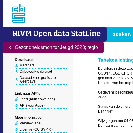
RIVM Open data StatLine
Gezondheidsmonitor Jeugd 2023; regio
Downloads
Tabeltoelichtin
Metadata
De cijfers in deze ta
Onbewerkte dataset
GGD'en, GGD GHOR Ned
Dataset voor grafische
gemaakt voor RIVM Sta
weergave
klassers van het regul
Gegevens beschikbaar
Link naar API's
2023

Feed (bulk download)
API (voor Apps)
Status van de cijfers: 

Definitief

Meer informatie
Wijzigingen per 04-0
Preview tabel
De naam van een indi
Licentie (CC BY 4.0)